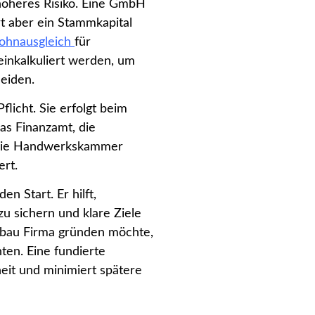
 höheres Risiko. Eine GmbH
rt aber ein Stammkapital
ohnausgleich
für
 einkalkuliert werden, um
meiden.
licht. Sie erfolgt beim
s Finanzamt, die
 die Handwerkskammer
rt.
en Start. Er hilft,
u sichern und klare Ziele
nbau Firma gründen möchte,
hten. Eine fundierte
heit und minimiert spätere